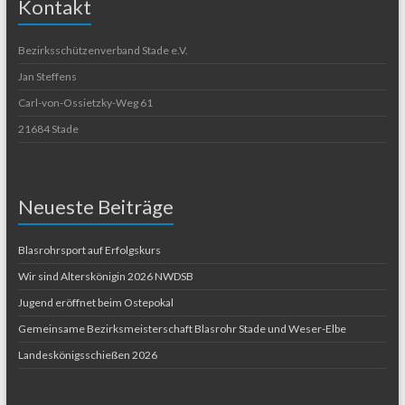
Kontakt
Bezirksschützenverband Stade e.V.
Jan Steffens
Carl-von-Ossietzky-Weg 61
21684 Stade
Neueste Beiträge
Blasrohrsport auf Erfolgskurs
Wir sind Alterskönigin 2026 NWDSB
Jugend eröffnet beim Ostepokal
Gemeinsame Bezirksmeisterschaft Blasrohr Stade und Weser-Elbe
Landeskönigsschießen 2026