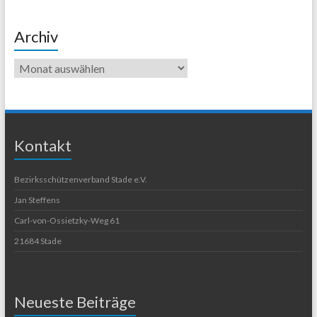
Archiv
Kontakt
Bezirksschützenverband Stade e.V.
Jan Steffens
Carl-von-Ossietzky-Weg 61
21684 Stade
Neueste Beiträge