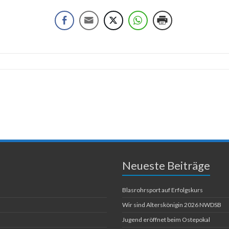
Neueste Beiträge
Blasrohrsport auf Erfolgskurs
Wir sind Alterskönigin 2026 NWDSB
Jugend eröffnet beim Ostepokal