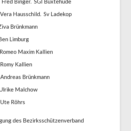
Binger. SGI Buxtehude
ausschild. Sv Ladekop
a Brünkmann
 Limburg
 Maxim Kallien
my Kallien
reas Brünkmann
ke Malchow
 Röhrs
ligung des Bezirksschützenverband