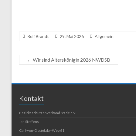
Rolf Brandt
29. Mai 2026
Allgemein
←
Wir sind Alterskönigin 2026 NWDSB
Kontakt
Bezirksschützenverband Stade e.V.
Jan Steffens
Carl-von-Ossietzky-Weg 61