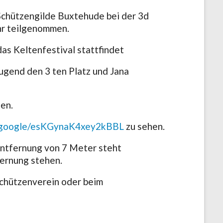
 Schützengilde Buxtehude bei der 3d
ihr teilgenommen.
s Keltenfestival stattfindet
ugend den 3 ten Platz und Jana
en.
e.google/esKGynaK4xey2kBBL
zu sehen.
 Entfernung von 7 Meter steht
fernung stehen.
 Schützenverein oder beim