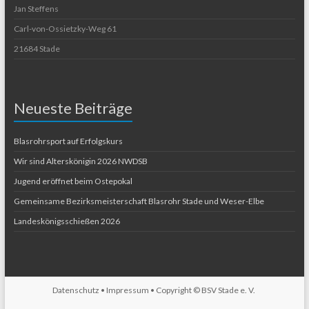
Jan Steffens
Carl-von-Ossietzky-Weg 61
21684 Stade
Neueste Beiträge
Blasrohrsport auf Erfolgskurs
Wir sind Alterskönigin 2026 NWDSB
Jugend eröffnet beim Ostepokal
Gemeinsame Bezirksmeisterschaft Blasrohr Stade und Weser-Elbe
Landeskönigsschießen 2026
Datenschutz
•
Impressum
• Copyright ©
BSV Stade e. V.