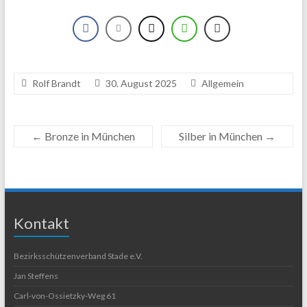
Rolf Brandt
30. August 2025
Allgemein
←
Bronze in München
Silber in München
→
Kontakt
Bezirksschützenverband Stade e.V.
Jan Steffens
Carl-von-Ossietzky-Weg 61