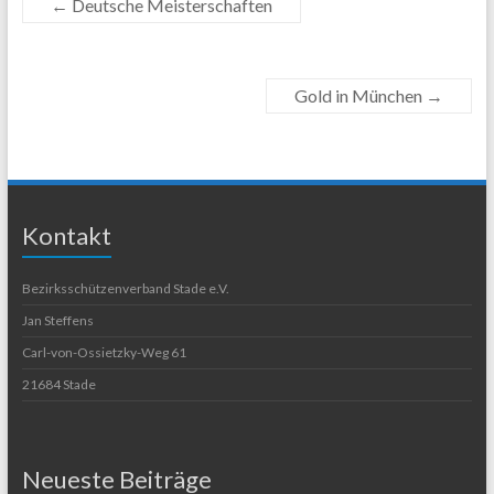
←
Deutsche Meisterschaften
Gold in München
→
Kontakt
Bezirksschützenverband Stade e.V.
Jan Steffens
Carl-von-Ossietzky-Weg 61
21684 Stade
Neueste Beiträge