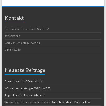
Kontakt
Bezirksschützenverband Stade e.V.
Jan Steffens
Carl-von-Ossietzky-Weg 61
21684 Stade
Neueste Beiträge
Blasrohrsport auf Erfolgskurs
Wir sind Alterskönigin 2026 NWDSB
Jugend eröffnet beim Ostepokal
Gemeinsame Bezirksmeisterschaft Blasrohr Stade und Weser-Elbe