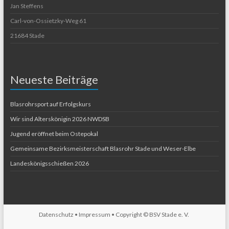
Jan Steffens
Carl-von-Ossietzky-Weg 61
21684 Stade
Neueste Beiträge
Blasrohrsport auf Erfolgskurs
Wir sind Alterskönigin 2026 NWDSB
Jugend eröffnet beim Ostepokal
Gemeinsame Bezirksmeisterschaft Blasrohr Stade und Weser-Elbe
Landeskönigsschießen 2026
Datenschutz
•
Impressum
• Copyright ©
BSV Stade e. V.