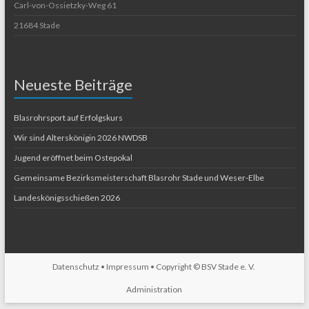
Carl-von-Ossietzky-Weg 61
21684 Stade
Neueste Beiträge
Blasrohrsport auf Erfolgskurs
Wir sind Alterskönigin 2026 NWDSB
Jugend eröffnet beim Ostepokal
Gemeinsame Bezirksmeisterschaft Blasrohr Stade und Weser-Elbe
Landeskönigsschießen 2026
Datenschutz
•
Impressum
• Copyright ©
BSV Stade e. V.
Administration